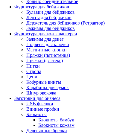
Кольцо соендинительное
Фурнитура для бейджиков
Булавки для бейджиков
Ленты для бейджиков
Держатель для бейджиков (Ретрактор)
Зажимы для бейджиков
Фурнитура для кожгалантереи
Зажимы для денег
Подвесы для ключей
Магнитные кнопки
Пряжки (пятистенка)
Пряжки (фастекс)
Нитки
Стропа
Цепи
Кобурные винты
Карабины для сумок
Шнур экокожа
Заготовки для бизнеса
USB флешки
Винные пробки
Блокноты
Блокноты бамбук
Блокноты кожзам
Деревянные брелки