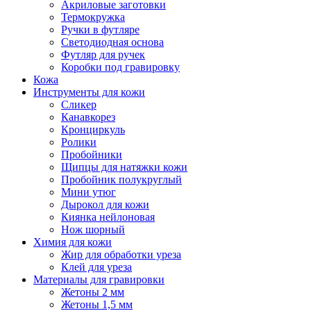
Акриловые заготовки
Термокружка
Ручки в футляре
Светодиодная основа
Футляр для ручек
Коробки под гравировку
Кожа
Инструменты для кожи
Сликер
Канавкорез
Кронциркуль
Ролики
Пробойники
Щипцы для натяжки кожи
Пробойник полукруглый
Мини утюг
Дырокол для кожи
Киянка нейлоновая
Нож шорный
Химия для кожи
Жир для обработки уреза
Клей для уреза
Материалы для гравировки
Жетоны 2 мм
Жетоны 1,5 мм