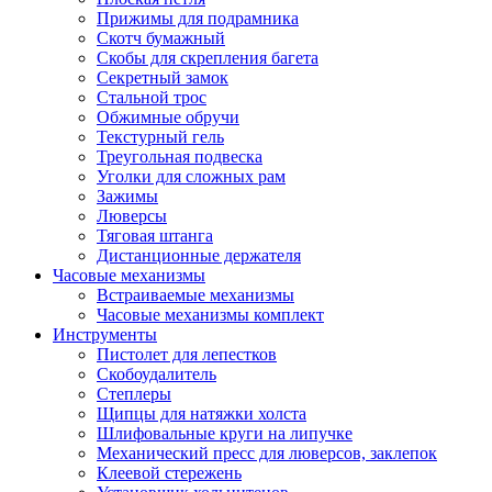
Прижимы для подрамника
Скотч бумажный
Скобы для скрепления багета
Секретный замок
Стальной трос
Обжимные обручи
Текстурный гель
Треугольная подвеска
Уголки для сложных рам
Зажимы
Люверсы
Тяговая штанга
Дистанционные держателя
Часовые механизмы
Встраиваемые механизмы
Часовые механизмы комплект
Инструменты
Пистолет для лепестков
Скобоудалитель
Степлеры
Щипцы для натяжки холста
Шлифовальные круги на липучке
Механический пресс для люверсов, заклепок
Клеевой стережень