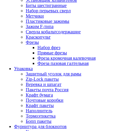
Установщик хольнитенов
Биты шестигранные
Набор перьевых сверл
Метчики
Пластиковые зажимы
Зажим F-типа
Сверла кобальтсодержащие
Краскопульт
Фрезы
Набор фрез
Прямые фрезы
Фреза кромочная калевочная
Фреза пазовая галтельная
Упаковка
Защитный уголок для рамы
Zip-Lock пакеты
Веревка и шпагат
Пакеты почта Россия
Крафт бумага
Почтовые коробки
Крафт пакеты
Наполнитель
Термоэтикетка
Бопп пакеты
Фурнитура для блокнотов