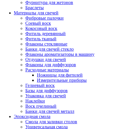
Фурнитура для жетонов
Браслеты
Материалы для свечей
Фибровые палочки
Соевый воск
Кокосовый воск
Фитиль деревянный
Фитиль тканый
Флаконы стеклянные
Банки для свечей стекло
Флаконы ароматизаторы в машину
Отдушки для свечей
Флаконы для диффузоров
Расходные материалы
Ножницы для фитилей
Измерительные приборы
Гелиевый воск
Базы для диффузоров
Упаковка для свечей
Наклейки
Воск пчелиный
Банки для свечей металл
Эпоксидная смола
Смола для заливки столов
Универсальная смола