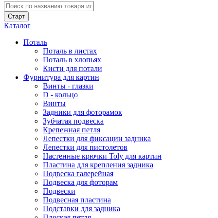
Каталог
Поталь
Поталь в листах
Поталь в хлопьях
Кисти для потали
Фурнитура для картин
Винты - глазки
D - кольцо
Винты
Задники для фоторамок
Зубчатая подвеска
Крепежная петля
Лепестки для фиксации задника
Лепестки для пистолетов
Настенные крючки Toly для картин
Пластина для крепления задника
Подвеска галерейная
Подвеска для фоторам
Подвески
Подвесная пластина
Подставки для задника
Плоская петля