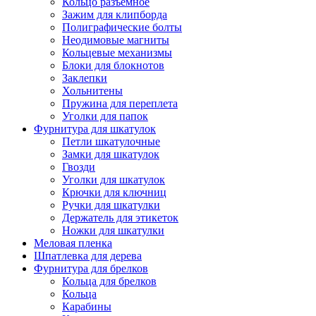
Кольцо разъемное
Зажим для клипборда
Полиграфические болты
Неодимовые магниты
Кольцевые механизмы
Блоки для блокнотов
Заклепки
Хольнитены
Пружина для переплета
Уголки для папок
Фурнитура для шкатулок
Петли шкатулочные
Замки для шкатулок
Гвозди
Уголки для шкатулок
Крючки для ключниц
Ручки для шкатулки
Держатель для этикеток
Ножки для шкатулки
Меловая пленка
Шпатлевка для дерева
Фурнитура для брелков
Кольца для брелков
Кольца
Карабины