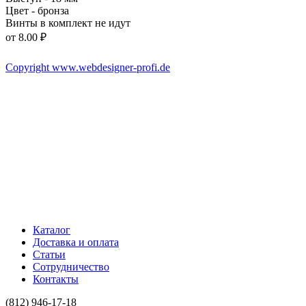
Цвет - бронза
Винты в комплект не идут
от
8.00 ₽
Copyright www.webdesigner-profi.de
ИП ЯКОВЛЕВ КИРИЛЛ АЛЕКСАНДРОВИЧ
Номер счёта 40802810332000008916
ИНН 602508510731
Банк "САНКТ-ПЕТЕРБУРГСКИЙ" АО "АЛЬФА-БАНК"
БИК 044030786
Корреспондентский счёт 30101810600000000786
Каталог
Доставка и оплата
Статьи
Сотрудничество
Контакты
(812) 946-17-18