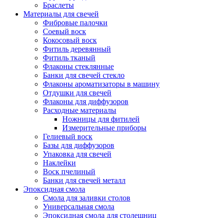
Браслеты
Материалы для свечей
Фибровые палочки
Соевый воск
Кокосовый воск
Фитиль деревянный
Фитиль тканый
Флаконы стеклянные
Банки для свечей стекло
Флаконы ароматизаторы в машину
Отдушки для свечей
Флаконы для диффузоров
Расходные материалы
Ножницы для фитилей
Измерительные приборы
Гелиевый воск
Базы для диффузоров
Упаковка для свечей
Наклейки
Воск пчелиный
Банки для свечей металл
Эпоксидная смола
Смола для заливки столов
Универсальная смола
Эпоксидная смола для столешниц