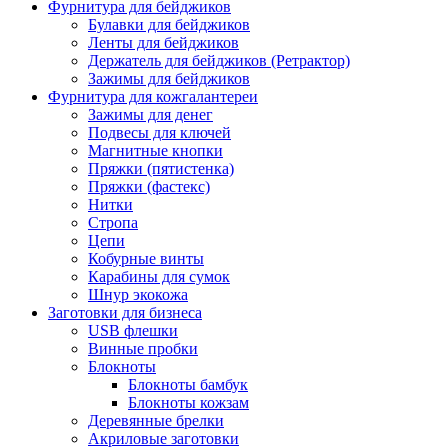
Фурнитура для бейджиков
Булавки для бейджиков
Ленты для бейджиков
Держатель для бейджиков (Ретрактор)
Зажимы для бейджиков
Фурнитура для кожгалантереи
Зажимы для денег
Подвесы для ключей
Магнитные кнопки
Пряжки (пятистенка)
Пряжки (фастекс)
Нитки
Стропа
Цепи
Кобурные винты
Карабины для сумок
Шнур экокожа
Заготовки для бизнеса
USB флешки
Винные пробки
Блокноты
Блокноты бамбук
Блокноты кожзам
Деревянные брелки
Акриловые заготовки