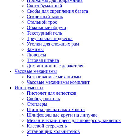
Прижимы для подрамника
Скотч бумажный
Скобы для скрепления багета
Секретный замок
Стальной трос
Обжимные обручи
Текстурный гель
Треугольная подвеска
Уголки для сложных рам
Зажимы
Люверсы
Тяговая штанга
Дистанционные держателя
Часовые механизмы
Встраиваемые механизмы
Часовые механизмы комплект
Инструменты
Пистолет для лепестков
Скобоудалитель
Степлеры
Щипцы для натяжки холста
Шлифовальные круги на липучке
Механический пресс для люверсов, заклепок
Клеевой стережень
Установщик хольнитенов