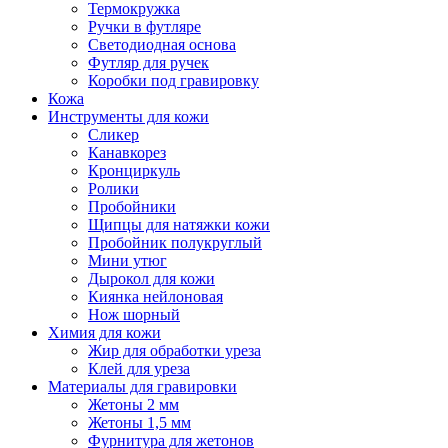
Термокружка
Ручки в футляре
Светодиодная основа
Футляр для ручек
Коробки под гравировку
Кожа
Инструменты для кожи
Сликер
Канавкорез
Кронциркуль
Ролики
Пробойники
Щипцы для натяжки кожи
Пробойник полукруглый
Мини утюг
Дырокол для кожи
Киянка нейлоновая
Нож шорный
Химия для кожи
Жир для обработки уреза
Клей для уреза
Материалы для гравировки
Жетоны 2 мм
Жетоны 1,5 мм
Фурнитура для жетонов