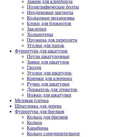
Зажим для клипборда
Полиграфические болты
Неодимовые магниты
Кольцевые механизмы
Блоки для блокнотов
Заклепки
Хольнитены
Пружина для переплета
Уголки для папок
Фурнитура для шкатулок
Петли шкатулочные
Замки для шкатулок
Гвозди
Уголки для шкатулок
Крючки для ключниц
Ручки для шкатулки
Держатель для этикеток
Ножки для шкатулки
Меловая пленка
Шпатлевка для дерева
Фурнитура для брелков
Кольца для брелков
Кольца
Карабины
Кольцо соендинительное