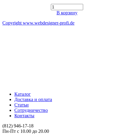
В корзину
Copyright www.webdesigner-profi.de
ИП ЯКОВЛЕВ КИРИЛЛ АЛЕКСАНДРОВИЧ
Номер счёта 40802810332000008916
ИНН 602508510731
Банк "САНКТ-ПЕТЕРБУРГСКИЙ" АО "АЛЬФА-БАНК"
БИК 044030786
Корреспондентский счёт 30101810600000000786
Каталог
Доставка и оплата
Статьи
Сотрудничество
Контакты
(812) 946-17-18
Пн-Пт с 10.00 до 20.00