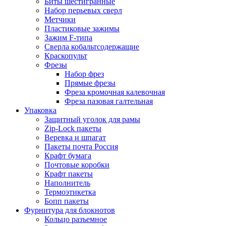
Биты шестигранные
Набор перьевых сверл
Метчики
Пластиковые зажимы
Зажим F-типа
Сверла кобальтсодержащие
Краскопульт
Фрезы
Набор фрез
Прямые фрезы
Фреза кромочная калевочная
Фреза пазовая галтельная
Упаковка
Защитный уголок для рамы
Zip-Lock пакеты
Веревка и шпагат
Пакеты почта Россия
Крафт бумага
Почтовые коробки
Крафт пакеты
Наполнитель
Термоэтикетка
Бопп пакеты
Фурнитура для блокнотов
Кольцо разъемное