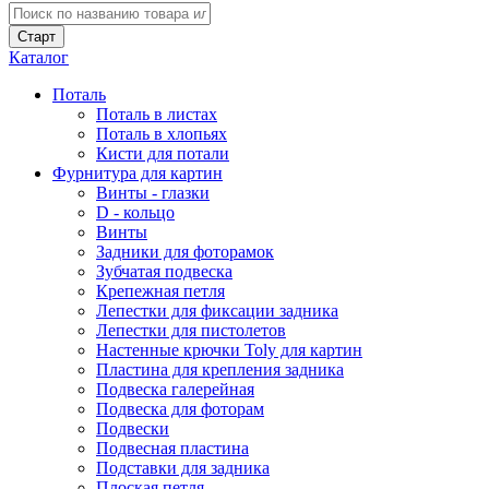
Каталог
Поталь
Поталь в листах
Поталь в хлопьях
Кисти для потали
Фурнитура для картин
Винты - глазки
D - кольцо
Винты
Задники для фоторамок
Зубчатая подвеска
Крепежная петля
Лепестки для фиксации задника
Лепестки для пистолетов
Настенные крючки Toly для картин
Пластина для крепления задника
Подвеска галерейная
Подвеска для фоторам
Подвески
Подвесная пластина
Подставки для задника
Плоская петля