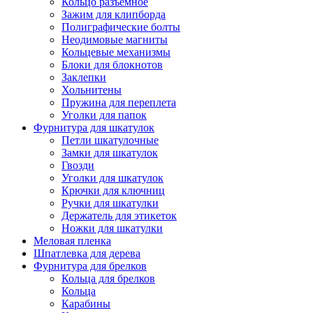
Кольцо разъемное
Зажим для клипборда
Полиграфические болты
Неодимовые магниты
Кольцевые механизмы
Блоки для блокнотов
Заклепки
Хольнитены
Пружина для переплета
Уголки для папок
Фурнитура для шкатулок
Петли шкатулочные
Замки для шкатулок
Гвозди
Уголки для шкатулок
Крючки для ключниц
Ручки для шкатулки
Держатель для этикеток
Ножки для шкатулки
Меловая пленка
Шпатлевка для дерева
Фурнитура для брелков
Кольца для брелков
Кольца
Карабины