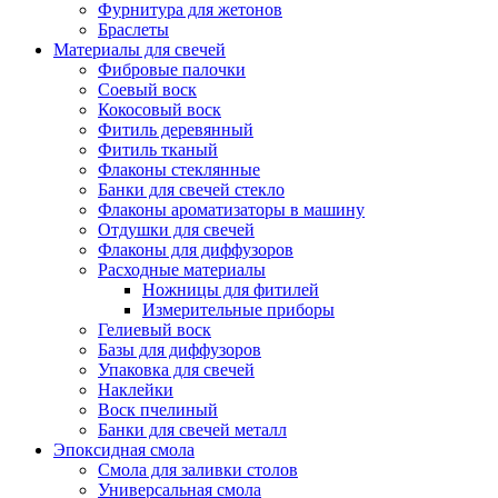
Фурнитура для жетонов
Браслеты
Материалы для свечей
Фибровые палочки
Соевый воск
Кокосовый воск
Фитиль деревянный
Фитиль тканый
Флаконы стеклянные
Банки для свечей стекло
Флаконы ароматизаторы в машину
Отдушки для свечей
Флаконы для диффузоров
Расходные материалы
Ножницы для фитилей
Измерительные приборы
Гелиевый воск
Базы для диффузоров
Упаковка для свечей
Наклейки
Воск пчелиный
Банки для свечей металл
Эпоксидная смола
Смола для заливки столов
Универсальная смола