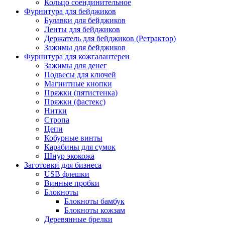
Кольцо соендинительное
Фурнитура для бейджиков
Булавки для бейджиков
Ленты для бейджиков
Держатель для бейджиков (Ретрактор)
Зажимы для бейджиков
Фурнитура для кожгалантереи
Зажимы для денег
Подвесы для ключей
Магнитные кнопки
Пряжки (пятистенка)
Пряжки (фастекс)
Нитки
Стропа
Цепи
Кобурные винты
Карабины для сумок
Шнур экокожа
Заготовки для бизнеса
USB флешки
Винные пробки
Блокноты
Блокноты бамбук
Блокноты кожзам
Деревянные брелки