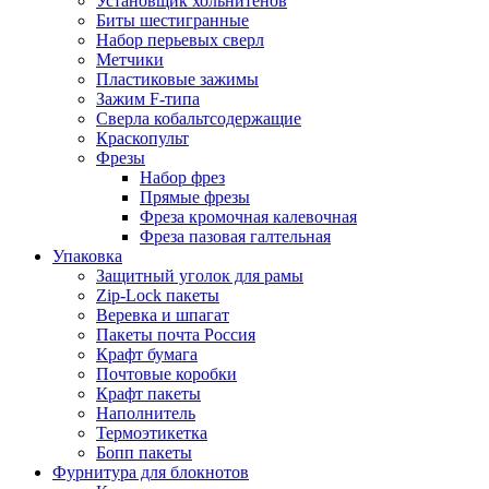
Установщик хольнитенов
Биты шестигранные
Набор перьевых сверл
Метчики
Пластиковые зажимы
Зажим F-типа
Сверла кобальтсодержащие
Краскопульт
Фрезы
Набор фрез
Прямые фрезы
Фреза кромочная калевочная
Фреза пазовая галтельная
Упаковка
Защитный уголок для рамы
Zip-Lock пакеты
Веревка и шпагат
Пакеты почта Россия
Крафт бумага
Почтовые коробки
Крафт пакеты
Наполнитель
Термоэтикетка
Бопп пакеты
Фурнитура для блокнотов