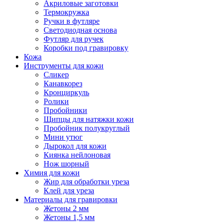
Акриловые заготовки
Термокружка
Ручки в футляре
Светодиодная основа
Футляр для ручек
Коробки под гравировку
Кожа
Инструменты для кожи
Сликер
Канавкорез
Кронциркуль
Ролики
Пробойники
Щипцы для натяжки кожи
Пробойник полукруглый
Мини утюг
Дырокол для кожи
Киянка нейлоновая
Нож шорный
Химия для кожи
Жир для обработки уреза
Клей для уреза
Материалы для гравировки
Жетоны 2 мм
Жетоны 1,5 мм