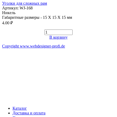
Уголки для сложных рам
Артикул: WJ-168
Никель
Габаритные размеры - 15 Х 15 Х 15 мм
4.00 ₽
В корзину
Copyright www.webdesigner-profi.de
ИП ЯКОВЛЕВ КИРИЛЛ АЛЕКСАНДРОВИЧ
Номер счёта 40802810332000008916
ИНН 602508510731
Банк "САНКТ-ПЕТЕРБУРГСКИЙ" АО "АЛЬФА-БАНК"
БИК 044030786
Корреспондентский счёт 30101810600000000786
Каталог
Доставка и оплата