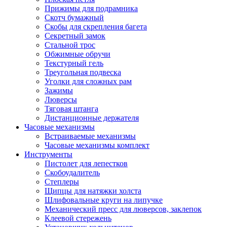
Прижимы для подрамника
Скотч бумажный
Скобы для скрепления багета
Секретный замок
Стальной трос
Обжимные обручи
Текстурный гель
Треугольная подвеска
Уголки для сложных рам
Зажимы
Люверсы
Тяговая штанга
Дистанционные держателя
Часовые механизмы
Встраиваемые механизмы
Часовые механизмы комплект
Инструменты
Пистолет для лепестков
Скобоудалитель
Степлеры
Щипцы для натяжки холста
Шлифовальные круги на липучке
Механический пресс для люверсов, заклепок
Клеевой стережень