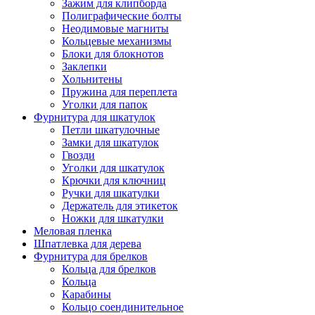
Зажим для клипборда
Полиграфические болты
Неодимовые магниты
Кольцевые механизмы
Блоки для блокнотов
Заклепки
Хольнитены
Пружина для переплета
Уголки для папок
Фурнитура для шкатулок
Петли шкатулочные
Замки для шкатулок
Гвозди
Уголки для шкатулок
Крючки для ключниц
Ручки для шкатулки
Держатель для этикеток
Ножки для шкатулки
Меловая пленка
Шпатлевка для дерева
Фурнитура для брелков
Кольца для брелков
Кольца
Карабины
Кольцо соендинительное