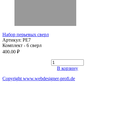
Набор перьевых сверл
Артикул: PE7
Комплект - 6 сверл
400.00 ₽
В корзину
Copyright www.webdesigner-profi.de
ИП ЯКОВЛЕВ КИРИЛЛ АЛЕКСАНДРОВИЧ
Номер счёта 40802810332000008916
ИНН 602508510731
Банк "САНКТ-ПЕТЕРБУРГСКИЙ" АО "АЛЬФА-БАНК"
БИК 044030786