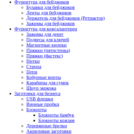
Фурнитура для бейджиков
Булавки для бейджиков
Ленты для бейджиков
Держатель для бейджиков (Ретрактор)
Зажимы для бейджиков
Фурнитура для кожгалантереи
Зажимы для денег
Подвесы для ключей
Магнитные кнопки
Пряжки (пятистенка)
Пряжки (фастекс)
Нитки
Стропа
Цепи
Кобурные винты
Карабины для сумок
Шнур экокожа
Заготовки для бизнеса
USB флешки
Винные пробки
Блокноты
Блокноты бамбук
Блокноты кожзам
Деревянные брелки
Акриловые заготовки