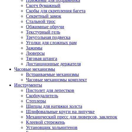
Прижимы для подрамника
Скотч бумажный
Скобы для скрепления багета
Секретный замок
Стальной трос
Обжимные обручи
Текстурный гель
Треугольная подвеска
Уголки для сложных рам
Зажимы
Люверсы
Тяговая штанга
Дистанционные держателя
Часовые механизмы
Встраиваемые механизмы
Часовые механизмы комплект
Инструменты
Пистолет для лепестков
Скобоудалитель
Степлеры
Щипцы для натяжки холста
Шлифовальные круги на липучке
Механический пресс для люверсов, заклепок
Клеевой стережень
Установщик хольнитенов