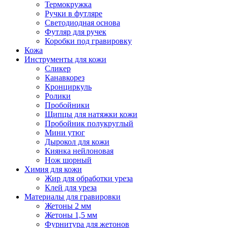
Термокружка
Ручки в футляре
Светодиодная основа
Футляр для ручек
Коробки под гравировку
Кожа
Инструменты для кожи
Сликер
Канавкорез
Кронциркуль
Ролики
Пробойники
Щипцы для натяжки кожи
Пробойник полукруглый
Мини утюг
Дырокол для кожи
Киянка нейлоновая
Нож шорный
Химия для кожи
Жир для обработки уреза
Клей для уреза
Материалы для гравировки
Жетоны 2 мм
Жетоны 1,5 мм
Фурнитура для жетонов