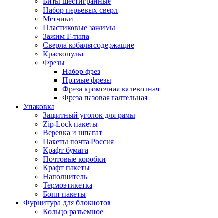
Биты шестигранные
Набор перьевых сверл
Метчики
Пластиковые зажимы
Зажим F-типа
Сверла кобальтсодержащие
Краскопульт
Фрезы
Набор фрез
Прямые фрезы
Фреза кромочная калевочная
Фреза пазовая галтельная
Упаковка
Защитный уголок для рамы
Zip-Lock пакеты
Веревка и шпагат
Пакеты почта Россия
Крафт бумага
Почтовые коробки
Крафт пакеты
Наполнитель
Термоэтикетка
Бопп пакеты
Фурнитура для блокнотов
Кольцо разъемное