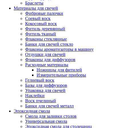
Браслеты
Материалы для свечей
Фибровые палочки
Соевый воск
Кокосовый воск
Фитиль деревянный
Фитиль тканый
Флаконы стеклянные
Банки для свечей стекло
Флаконы ароматизаторы в машину
Отдушки для свечей
Флаконы для диффузоров
Расходные материалы
Ножницы для фитилей
Измерительные приборы
Гелиевый воск
Базы для диффузоров
Упаковка для свечей
Наклейки
Воск пчелиный
Банки для свечей металл
Эпоксидная смола
Смола для заливки столов
Универсальная смола
Эпоксидная смола для столешниц