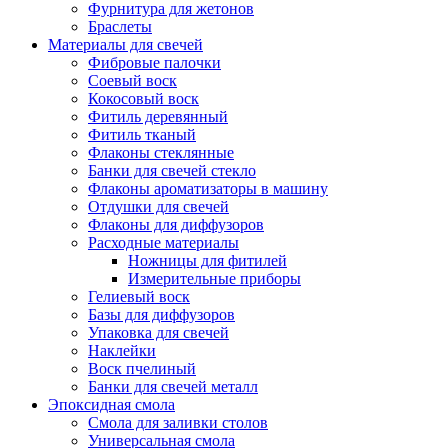
Фурнитура для жетонов
Браслеты
Материалы для свечей
Фибровые палочки
Соевый воск
Кокосовый воск
Фитиль деревянный
Фитиль тканый
Флаконы стеклянные
Банки для свечей стекло
Флаконы ароматизаторы в машину
Отдушки для свечей
Флаконы для диффузоров
Расходные материалы
Ножницы для фитилей
Измерительные приборы
Гелиевый воск
Базы для диффузоров
Упаковка для свечей
Наклейки
Воск пчелиный
Банки для свечей металл
Эпоксидная смола
Смола для заливки столов
Универсальная смола