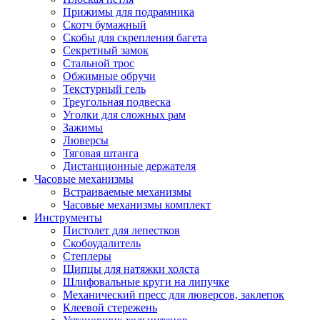
Прижимы для подрамника
Скотч бумажный
Скобы для скрепления багета
Секретный замок
Стальной трос
Обжимные обручи
Текстурный гель
Треугольная подвеска
Уголки для сложных рам
Зажимы
Люверсы
Тяговая штанга
Дистанционные держателя
Часовые механизмы
Встраиваемые механизмы
Часовые механизмы комплект
Инструменты
Пистолет для лепестков
Скобоудалитель
Степлеры
Щипцы для натяжки холста
Шлифовальные круги на липучке
Механический пресс для люверсов, заклепок
Клеевой стережень