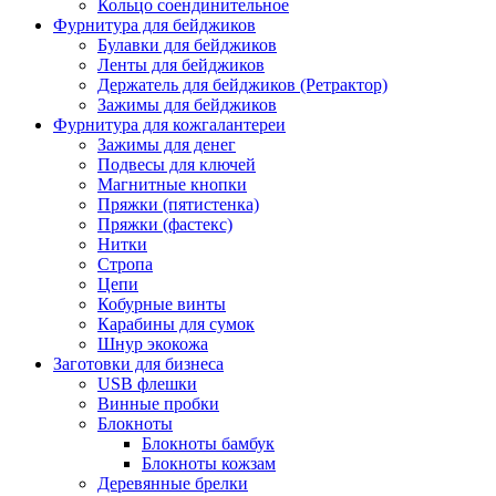
Кольцо соендинительное
Фурнитура для бейджиков
Булавки для бейджиков
Ленты для бейджиков
Держатель для бейджиков (Ретрактор)
Зажимы для бейджиков
Фурнитура для кожгалантереи
Зажимы для денег
Подвесы для ключей
Магнитные кнопки
Пряжки (пятистенка)
Пряжки (фастекс)
Нитки
Стропа
Цепи
Кобурные винты
Карабины для сумок
Шнур экокожа
Заготовки для бизнеса
USB флешки
Винные пробки
Блокноты
Блокноты бамбук
Блокноты кожзам
Деревянные брелки