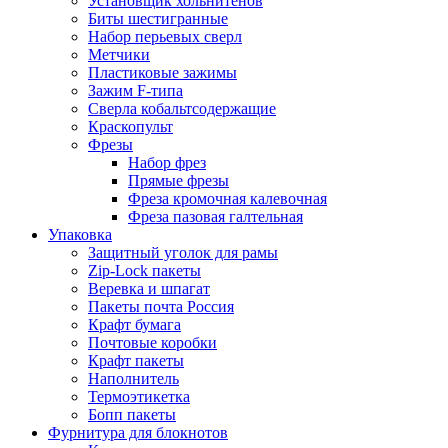
Установщик хольнитенов
Биты шестигранные
Набор перьевых сверл
Метчики
Пластиковые зажимы
Зажим F-типа
Сверла кобальтсодержащие
Краскопульт
Фрезы
Набор фрез
Прямые фрезы
Фреза кромочная калевочная
Фреза пазовая галтельная
Упаковка
Защитный уголок для рамы
Zip-Lock пакеты
Веревка и шпагат
Пакеты почта Россия
Крафт бумага
Почтовые коробки
Крафт пакеты
Наполнитель
Термоэтикетка
Бопп пакеты
Фурнитура для блокнотов