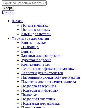
Каталог
Поталь
Поталь в листах
Поталь в хлопьях
Кисти для потали
Фурнитура для картин
Винты - глазки
D - кольцо
Винты
Задники для фоторамок
Зубчатая подвеска
Крепежная петля
Лепестки для фиксации задника
Лепестки для пистолетов
Настенные крючки Toly для картин
Пластина для крепления задника
Подвеска галерейная
Подвеска для фоторам
Подвески
Подвесная пластина
Подставки для задника
Плоская петля