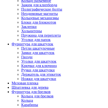
Кольцо разъемное
Зажим для клипборда
Полиграфические болты
Неодимовые магниты
Кольцевые механизмы
Блоки для блокнотов
Заклепки
Хольнитены
Пружина для переплета
Уголки для папок
Фурнитура для шкатулок
Петли шкатулочные
Замки для шкатулок
Гвозди
Уголки для шкатулок
Крючки для ключниц
Ручки для шкатулки
Держатель для этикеток
Ножки для шкатулки
Меловая пленка
Шпатлевка для дерева
Фурнитура для брелков
Кольца для брелков
Кольца
Карабины