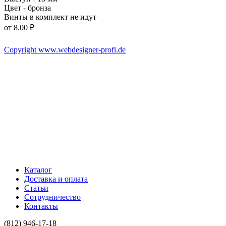
Цвет - бронза
Винты в комплект не идут
от
8.00 ₽
Copyright www.webdesigner-profi.de
ИП ЯКОВЛЕВ КИРИЛЛ АЛЕКСАНДРОВИЧ
Номер счёта 40802810332000008916
ИНН 602508510731
Банк "САНКТ-ПЕТЕРБУРГСКИЙ" АО "АЛЬФА-БАНК"
БИК 044030786
Корреспондентский счёт 30101810600000000786
Каталог
Доставка и оплата
Статьи
Сотрудничество
Контакты
(812) 946-17-18