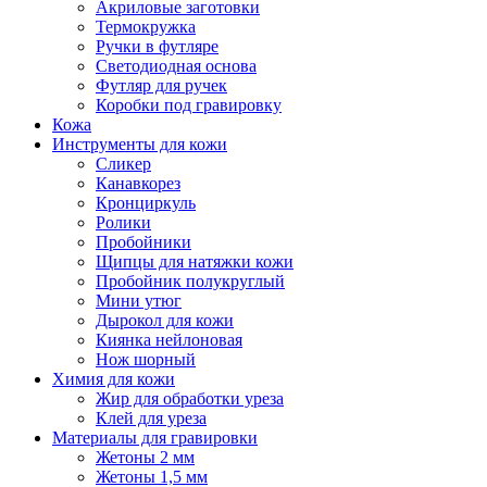
Акриловые заготовки
Термокружка
Ручки в футляре
Светодиодная основа
Футляр для ручек
Коробки под гравировку
Кожа
Инструменты для кожи
Сликер
Канавкорез
Кронциркуль
Ролики
Пробойники
Щипцы для натяжки кожи
Пробойник полукруглый
Мини утюг
Дырокол для кожи
Киянка нейлоновая
Нож шорный
Химия для кожи
Жир для обработки уреза
Клей для уреза
Материалы для гравировки
Жетоны 2 мм
Жетоны 1,5 мм