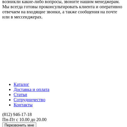
возникли какие-либо вопросы, звоните нашим менеджерам.
Мы всегда готовы проконсультировать клиента и оперативно
отвечаем на входящие звонки, а также сообщения на почте
или в мессенджерах.
ИП ЯКОВЛЕВ КИРИЛЛ АЛЕКСАНДРОВИЧ
Номер счёта 40802810332000008916
ИНН 602508510731
Банк "САНКТ-ПЕТЕРБУРГСКИЙ" АО "АЛЬФА-БАНК"
БИК 044030786
Корреспондентский счёт 30101810600000000786
Каталог
Доставка и оплата
Статьи
Сотрудничество
Контакты
(812) 946-17-18
Пн-Пт с 10.00 до 20.00
Перезвонить мне