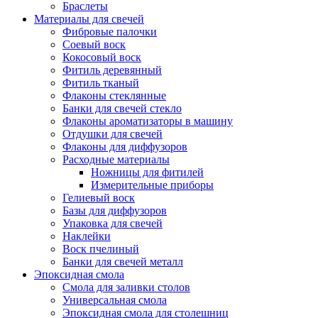
Браслеты
Материалы для свечей
Фибровые палочки
Соевый воск
Кокосовый воск
Фитиль деревянный
Фитиль тканый
Флаконы стеклянные
Банки для свечей стекло
Флаконы ароматизаторы в машину
Отдушки для свечей
Флаконы для диффузоров
Расходные материалы
Ножницы для фитилей
Измерительные приборы
Гелиевый воск
Базы для диффузоров
Упаковка для свечей
Наклейки
Воск пчелиный
Банки для свечей металл
Эпоксидная смола
Смола для заливки столов
Универсальная смола
Эпоксидная смола для столешниц