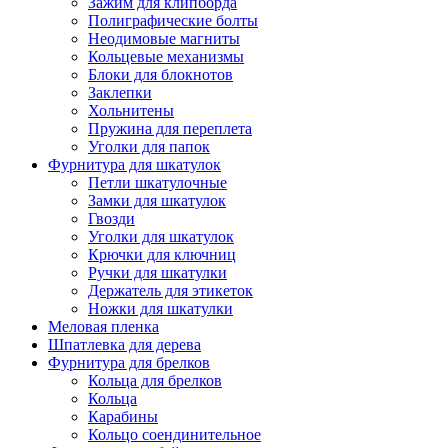
Зажим для клипборда
Полиграфические болты
Неодимовые магниты
Кольцевые механизмы
Блоки для блокнотов
Заклепки
Хольнитены
Пружина для переплета
Уголки для папок
Фурнитура для шкатулок
Петли шкатулочные
Замки для шкатулок
Гвозди
Уголки для шкатулок
Крючки для ключниц
Ручки для шкатулки
Держатель для этикеток
Ножки для шкатулки
Меловая пленка
Шпатлевка для дерева
Фурнитура для брелков
Кольца для брелков
Кольца
Карабины
Кольцо соендинительное