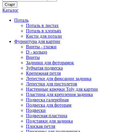
Каталог
Поталь
Поталь в листах
Поталь в хлопьях
Кисти для потали
Фурнитура для картин
Винты - глазки
D - кольцо
Винты
Задники для фоторамок
Зубчатая подвеска
Крепежная петля
Лепестки для фиксации задника
Лепестки для пистолетов
Настенные крючки Toly для картин
Пластина для крепления задника
Подвеска галерейная
Подвеска для фоторам
Подвески
Подвесная пластина
Подставки для задника
Плоская петля
Прижимы для подрамника