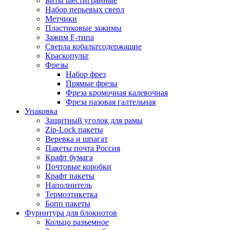
Биты шестигранные
Набор перьевых сверл
Метчики
Пластиковые зажимы
Зажим F-типа
Сверла кобальтсодержащие
Краскопульт
Фрезы
Набор фрез
Прямые фрезы
Фреза кромочная калевочная
Фреза пазовая галтельная
Упаковка
Защитный уголок для рамы
Zip-Lock пакеты
Веревка и шпагат
Пакеты почта Россия
Крафт бумага
Почтовые коробки
Крафт пакеты
Наполнитель
Термоэтикетка
Бопп пакеты
Фурнитура для блокнотов
Кольцо разъемное