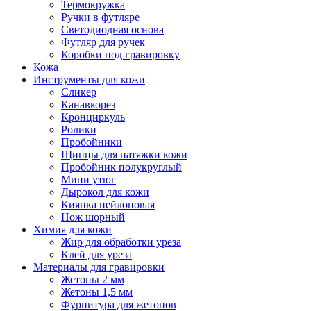
Термокружка
Ручки в футляре
Светодиодная основа
Футляр для ручек
Коробки под гравировку
Кожа
Инструменты для кожи
Сликер
Канавкорез
Кронциркуль
Ролики
Пробойники
Щипцы для натяжки кожи
Пробойник полукруглый
Мини утюг
Дырокол для кожи
Киянка нейлоновая
Нож шорный
Химия для кожи
Жир для обработки уреза
Клей для уреза
Материалы для гравировки
Жетоны 2 мм
Жетоны 1,5 мм
Фурнитура для жетонов