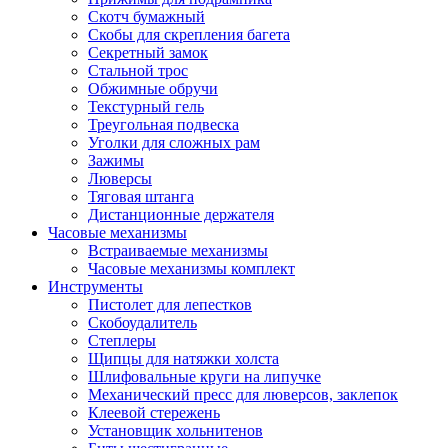
Скотч бумажный
Скобы для скрепления багета
Секретный замок
Стальной трос
Обжимные обручи
Текстурный гель
Треугольная подвеска
Уголки для сложных рам
Зажимы
Люверсы
Тяговая штанга
Дистанционные держателя
Часовые механизмы
Встраиваемые механизмы
Часовые механизмы комплект
Инструменты
Пистолет для лепестков
Скобоудалитель
Степлеры
Щипцы для натяжки холста
Шлифовальные круги на липучке
Механический пресс для люверсов, заклепок
Клеевой стережень
Установщик хольнитенов