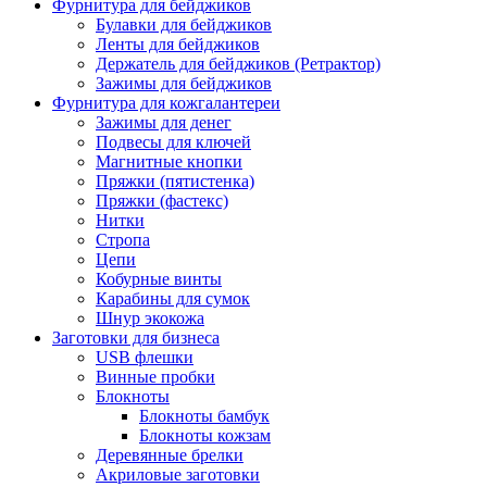
Фурнитура для бейджиков
Булавки для бейджиков
Ленты для бейджиков
Держатель для бейджиков (Ретрактор)
Зажимы для бейджиков
Фурнитура для кожгалантереи
Зажимы для денег
Подвесы для ключей
Магнитные кнопки
Пряжки (пятистенка)
Пряжки (фастекс)
Нитки
Стропа
Цепи
Кобурные винты
Карабины для сумок
Шнур экокожа
Заготовки для бизнеса
USB флешки
Винные пробки
Блокноты
Блокноты бамбук
Блокноты кожзам
Деревянные брелки
Акриловые заготовки