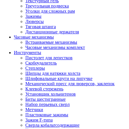
Текстурный гель
Треугольная подвеска
Уголки для сложных рам
Зажимы
Люверсы
Тяговая штанга
Дистанционные держателя
Часовые механизмы
Встраиваемые механизмы
Часовые механизмы комплект
Инструменты
Пистолет для лепестков
Скобоудалитель
Степлеры
Щипцы для натяжки холста
Шлифовальные круги на липучке
Механический пресс для люверсов, заклепок
Клеевой стережень
Установщик хольнитенов
Биты шестигранные
Набор перьевых сверл
Метчики
Пластиковые зажимы
Зажим F-типа
Сверла кобальтсодержащие