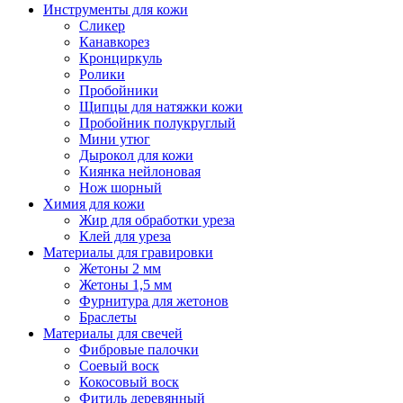
Инструменты для кожи
Сликер
Канавкорез
Кронциркуль
Ролики
Пробойники
Щипцы для натяжки кожи
Пробойник полукруглый
Мини утюг
Дырокол для кожи
Киянка нейлоновая
Нож шорный
Химия для кожи
Жир для обработки уреза
Клей для уреза
Материалы для гравировки
Жетоны 2 мм
Жетоны 1,5 мм
Фурнитура для жетонов
Браслеты
Материалы для свечей
Фибровые палочки
Соевый воск
Кокосовый воск
Фитиль деревянный