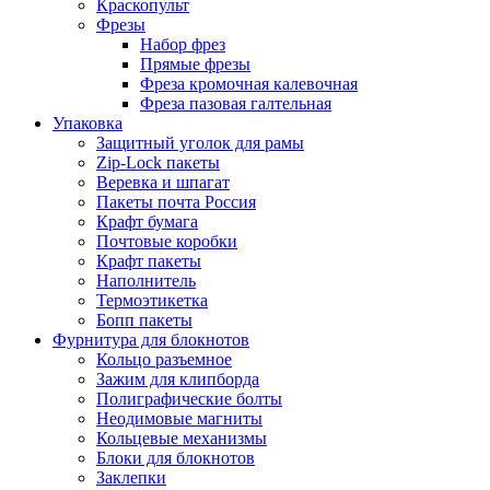
Краскопульт
Фрезы
Набор фрез
Прямые фрезы
Фреза кромочная калевочная
Фреза пазовая галтельная
Упаковка
Защитный уголок для рамы
Zip-Lock пакеты
Веревка и шпагат
Пакеты почта Россия
Крафт бумага
Почтовые коробки
Крафт пакеты
Наполнитель
Термоэтикетка
Бопп пакеты
Фурнитура для блокнотов
Кольцо разъемное
Зажим для клипборда
Полиграфические болты
Неодимовые магниты
Кольцевые механизмы
Блоки для блокнотов
Заклепки