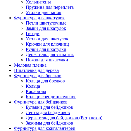
Хольнитены
Пружина для переплета
Уголки для папок
Фурнитура для шкатулок
Петли шкатулочные
Замки для шкатулок
Гвозди
Уголки для шкатулок
Крючки для ключниц
Ручки для шкатулки
Держатель для этикеток
Ножки для шкатулки
Меловая пленка
Шпатлевка для дерева
Фурнитура для брелков
Кольца для брелков
Кольца
Карабины
Кольцо соендинительное
Фурнитура для бейджиков
Булавки для бейджиков
Ленты для бейджиков
Держатель для бейджиков (Ретрактор)
Зажимы для бейджиков
Фурнитура для кожгалантереи