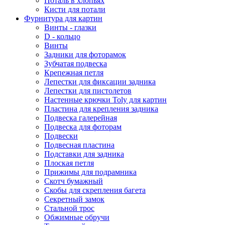
Поталь в хлопьях
Кисти для потали
Фурнитура для картин
Винты - глазки
D - кольцо
Винты
Задники для фоторамок
Зубчатая подвеска
Крепежная петля
Лепестки для фиксации задника
Лепестки для пистолетов
Настенные крючки Toly для картин
Пластина для крепления задника
Подвеска галерейная
Подвеска для фоторам
Подвески
Подвесная пластина
Подставки для задника
Плоская петля
Прижимы для подрамника
Скотч бумажный
Скобы для скрепления багета
Секретный замок
Стальной трос
Обжимные обручи