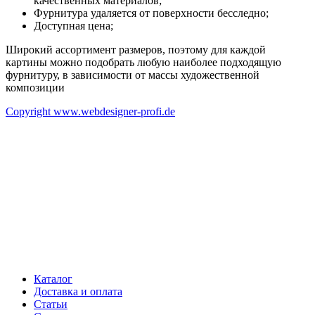
качественных материалов;
Фурнитура удаляется от поверхности бесследно;
Доступная цена;
Широкий ассортимент размеров, поэтому для каждой
картины можно подобрать любую наиболее подходящую
фурнитуру, в зависимости от массы художественной
композиции
Copyright www.webdesigner-profi.de
ИП ЯКОВЛЕВ КИРИЛЛ АЛЕКСАНДРОВИЧ
Номер счёта 40802810332000008916
ИНН 602508510731
Банк "САНКТ-ПЕТЕРБУРГСКИЙ" АО "АЛЬФА-БАНК"
БИК 044030786
Корреспондентский счёт 30101810600000000786
Каталог
Доставка и оплата
Статьи