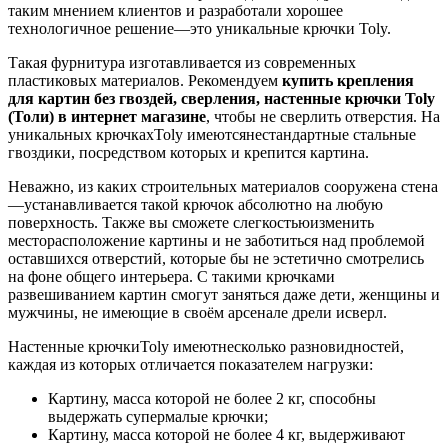
таким мнением клиентов и разработали хорошее
технологичное решение—
это уникальные крючки Toly.
Такая фурнитура изготавливается из современных
пластиковых материалов. Рекомендуем
купить крепления
для картин без гвоздей, сверления, настенные крючки Toly
(Толи) в интернет магазине
, чтобы не сверлить отверстия. На
уникальных крючкахToly имеютсянестандартные стальные
гвоздики, посредством которых и крепится картина.
Неважно, из каких строительных материалов сооружена стена
—устанавливается такой крючок абсолютно на любую
поверхность. Также вы сможете слегкостьюизменить
месторасположение картины и не заботиться над проблемой
оставшихся отверстий, которые бы не эстетично смотрелись
на фоне общего интерьера. С такими крючками
развешиванием картин смогут заняться даже дети, женщины и
мужчины, не имеющие в своём арсенале дрели исверл.
Настенные крючкиToly имеютнесколько разновидностей,
каждая из которых отличается показателем нагрузки:
Картину, масса которой не более 2 кг, способны
выдержать супермалые крючки;
Картину, масса которой не более 4 кг, выдерживают