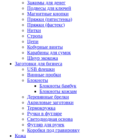
Зажимы для денег
Подвесы для ключей
Магнитные кнопки
Пряжки (пятистенка)
Пряжки (фастекс)
Нитки
Стропа
Цепи
Кобурные винты
Карабины для сумок
Шнур экокожа
Заготовки для бизнеса
USB флешки
Винные пробки
Блокноты
Блокноты бамбук
Блокноты кожзам
Деревянные брелки
Акриловые заготовки
Термокружка
Ручки в футляре
Светодиодная основа
Футляр для ручек
Коробки под гравировку
Кожа