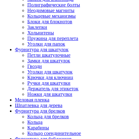
Полиграфические болты
Неодимовые магниты
Кольцевые механизмы
Блоки для блокнотов
Заклепки
Хольнитены
Пружина для переплета
Уголки для папок
Фурнитура для шкатулок
Петли шкатулочные
Замки для шкатулок
Гвозди
Уголки для шкатулок
Крючки для ключниц
Ручки для шкатулки
Держатель для этикеток
Ножки для шкатулки
Меловая пленка
Шпатлевка для дерева
Фурнитура для брелков
Кольца для брелков
Кольца
Карабины
Кольцо соендинительное
Фурнитура для бейджиков