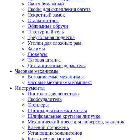
Скотч бумажный
Скобы для скрепления багета
Секретный замок
Стальной трос
Обжимные обручи
Текстурный гель
Треугольная подвеска
Уголки для сложных рам
Зажимы
Люверсы
Тяговая штанга
Дистанционные держателя
Часовые механизмы
Встраиваемые механизмы
Часовые механизмы комплект
Инструменты
Пистолет для лепестков
Скобоудалитель
Степлеры
Щипцы для натяжки холста
Шлифовальные круги на липучке
Механический пресс для люверсов, заклепок
Клеевой стережень
Установщик хольнитенов
Биты шестигранные