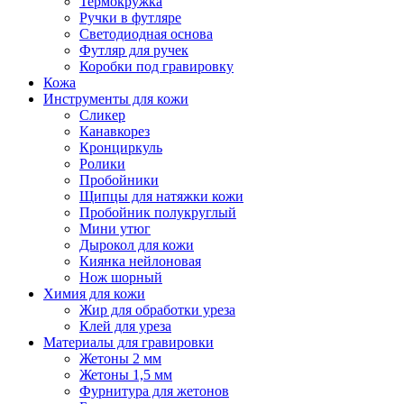
Термокружка
Ручки в футляре
Светодиодная основа
Футляр для ручек
Коробки под гравировку
Кожа
Инструменты для кожи
Сликер
Канавкорез
Кронциркуль
Ролики
Пробойники
Щипцы для натяжки кожи
Пробойник полукруглый
Мини утюг
Дырокол для кожи
Киянка нейлоновая
Нож шорный
Химия для кожи
Жир для обработки уреза
Клей для уреза
Материалы для гравировки
Жетоны 2 мм
Жетоны 1,5 мм
Фурнитура для жетонов