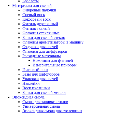
Браслеты
Материалы для свечей
Фибровые палочки
Соевый воск
Кокосовый воск
Фитиль деревянный
Фитиль тканый
Флаконы стеклянные
Банки для свечей стекло
Флаконы ароматизаторы в машину
Отдушки для свечей
Флаконы для диффузоров
Расходные материалы
Ножницы для фитилей
Измерительные приборы
Гелиевый воск
Базы для диффузоров
Упаковка для свечей
Наклейки
Воск пчелиный
Банки для свечей металл
Эпоксидная смола
Смола для заливки столов
Универсальная смола
Эпоксидная смола для столешниц