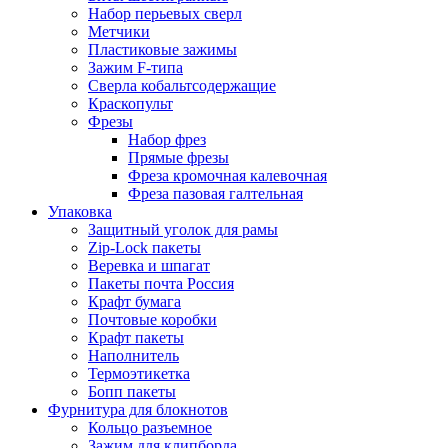
Набор перьевых сверл
Метчики
Пластиковые зажимы
Зажим F-типа
Сверла кобальтсодержащие
Краскопульт
Фрезы
Набор фрез
Прямые фрезы
Фреза кромочная калевочная
Фреза пазовая галтельная
Упаковка
Защитный уголок для рамы
Zip-Lock пакеты
Веревка и шпагат
Пакеты почта Россия
Крафт бумага
Почтовые коробки
Крафт пакеты
Наполнитель
Термоэтикетка
Бопп пакеты
Фурнитура для блокнотов
Кольцо разъемное
Зажим для клипборда