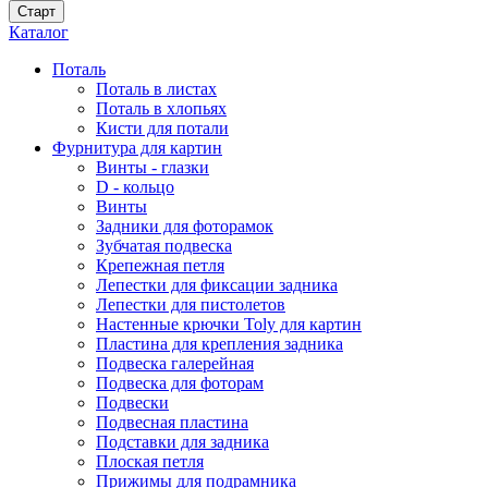
Каталог
Поталь
Поталь в листах
Поталь в хлопьях
Кисти для потали
Фурнитура для картин
Винты - глазки
D - кольцо
Винты
Задники для фоторамок
Зубчатая подвеска
Крепежная петля
Лепестки для фиксации задника
Лепестки для пистолетов
Настенные крючки Toly для картин
Пластина для крепления задника
Подвеска галерейная
Подвеска для фоторам
Подвески
Подвесная пластина
Подставки для задника
Плоская петля
Прижимы для подрамника