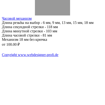
Часовой механизм
Длина резьбы на выбор - 6 мм, 9 мм, 13 мм, 15 мм, 18 мм
Длина секундной стрелки - 118 мм
Длина минутной стрелки - 103 мм
Длина часовой стрелки - 81 мм
Механизм 18 мм без крючка
от
100.00 ₽
Copyright www.webdesigner-profi.de
ИП ЯКОВЛЕВ КИРИЛЛ АЛЕКСАНДРОВИЧ
Номер счёта 40802810332000008916
ИНН 602508510731
Банк "САНКТ-ПЕТЕРБУРГСКИЙ" АО "АЛЬФА-БАНК"
БИК 044030786
Корреспондентский счёт 30101810600000000786