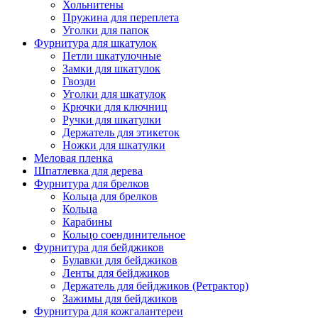
Хольнитены
Пружина для переплета
Уголки для папок
Фурнитура для шкатулок
Петли шкатулочные
Замки для шкатулок
Гвозди
Уголки для шкатулок
Крючки для ключниц
Ручки для шкатулки
Держатель для этикеток
Ножки для шкатулки
Меловая пленка
Шпатлевка для дерева
Фурнитура для брелков
Кольца для брелков
Кольца
Карабины
Кольцо соендинительное
Фурнитура для бейджиков
Булавки для бейджиков
Ленты для бейджиков
Держатель для бейджиков (Ретрактор)
Зажимы для бейджиков
Фурнитура для кожгалантереи