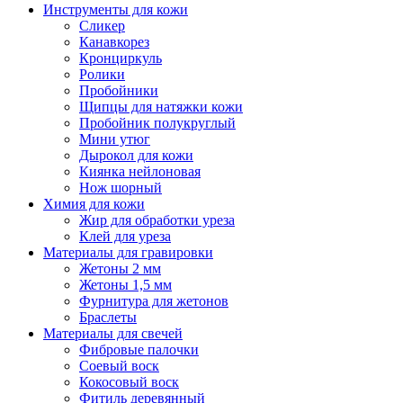
Инструменты для кожи
Сликер
Канавкорез
Кронциркуль
Ролики
Пробойники
Щипцы для натяжки кожи
Пробойник полукруглый
Мини утюг
Дырокол для кожи
Киянка нейлоновая
Нож шорный
Химия для кожи
Жир для обработки уреза
Клей для уреза
Материалы для гравировки
Жетоны 2 мм
Жетоны 1,5 мм
Фурнитура для жетонов
Браслеты
Материалы для свечей
Фибровые палочки
Соевый воск
Кокосовый воск
Фитиль деревянный