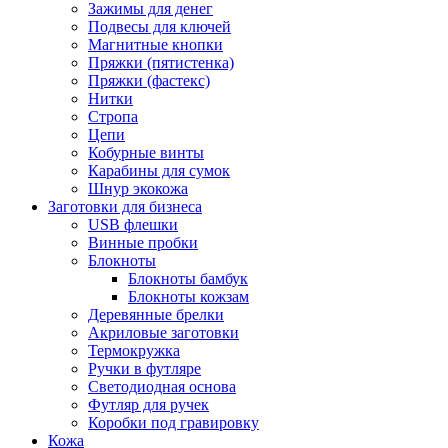
Зажимы для денег
Подвесы для ключей
Магнитные кнопки
Пряжки (пятистенка)
Пряжки (фастекс)
Нитки
Стропа
Цепи
Кобурные винты
Карабины для сумок
Шнур экокожа
Заготовки для бизнеса
USB флешки
Винные пробки
Блокноты
Блокноты бамбук
Блокноты кожзам
Деревянные брелки
Акриловые заготовки
Термокружка
Ручки в футляре
Светодиодная основа
Футляр для ручек
Коробки под гравировку
Кожа