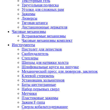
Текстурный гель
Треугольная подвеска
Уголки для сложных рам
Зажимы
Люверсы
Тяговая штанга
Дистанционные держателя
Часовые механизмы
Встраиваемые механизмы
Часовые механизмы комплект
Инструменты
Пистолет для лепестков
Скобоудалитель
Степлеры
Щипцы для натяжки холста
Шлифовальные круги на липучке
Механический пресс для люверсов, заклепок
Клеевой стережень
Установщик хольнитенов
Биты шестигранные
Набор перьевых сверл
Метчики
Пластиковые зажимы
Зажим F-типа
Сверла кобальтсодержащие