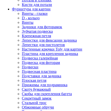
Поталь в хлопьях
Кисти для потали
Фурнитура для картин
Винты - глазки
D - кольцо
Винты
Задники для фоторамок
Зубчатая подвеска
Крепежная петля
Лепестки для фиксации задника
Лепестки для пистолетов
Настенные крючки Toly для картин
Пластина для крепления задника
Подвеска галерейная
Подвеска для фоторам
Подвески
Подвесная пластина
Подставки для задника
Плоская петля
Прижимы для подрамника
Скотч бумажный
Скобы для скрепления багета
Секретный замок
Стальной трос
Обжимные обручи