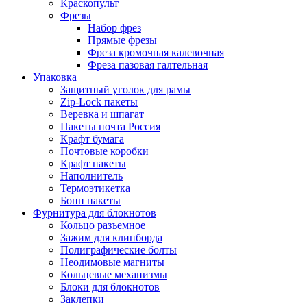
Краскопульт
Фрезы
Набор фрез
Прямые фрезы
Фреза кромочная калевочная
Фреза пазовая галтельная
Упаковка
Защитный уголок для рамы
Zip-Lock пакеты
Веревка и шпагат
Пакеты почта Россия
Крафт бумага
Почтовые коробки
Крафт пакеты
Наполнитель
Термоэтикетка
Бопп пакеты
Фурнитура для блокнотов
Кольцо разъемное
Зажим для клипборда
Полиграфические болты
Неодимовые магниты
Кольцевые механизмы
Блоки для блокнотов
Заклепки