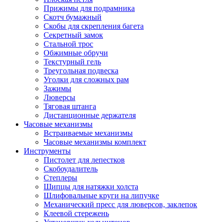
Прижимы для подрамника
Скотч бумажный
Скобы для скрепления багета
Секретный замок
Стальной трос
Обжимные обручи
Текстурный гель
Треугольная подвеска
Уголки для сложных рам
Зажимы
Люверсы
Тяговая штанга
Дистанционные держателя
Часовые механизмы
Встраиваемые механизмы
Часовые механизмы комплект
Инструменты
Пистолет для лепестков
Скобоудалитель
Степлеры
Щипцы для натяжки холста
Шлифовальные круги на липучке
Механический пресс для люверсов, заклепок
Клеевой стережень