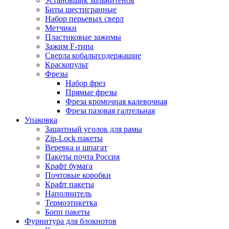
Установщик хольнитенов
Биты шестигранные
Набор перьевых сверл
Метчики
Пластиковые зажимы
Зажим F-типа
Сверла кобальтсодержащие
Краскопульт
Фрезы
Набор фрез
Прямые фрезы
Фреза кромочная калевочная
Фреза пазовая галтельная
Упаковка
Защитный уголок для рамы
Zip-Lock пакеты
Веревка и шпагат
Пакеты почта Россия
Крафт бумага
Почтовые коробки
Крафт пакеты
Наполнитель
Термоэтикетка
Бопп пакеты
Фурнитура для блокнотов