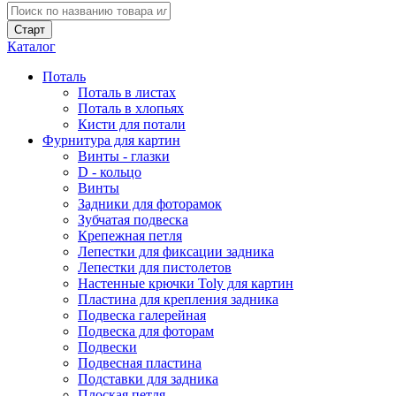
Каталог
Поталь
Поталь в листах
Поталь в хлопьях
Кисти для потали
Фурнитура для картин
Винты - глазки
D - кольцо
Винты
Задники для фоторамок
Зубчатая подвеска
Крепежная петля
Лепестки для фиксации задника
Лепестки для пистолетов
Настенные крючки Toly для картин
Пластина для крепления задника
Подвеска галерейная
Подвеска для фоторам
Подвески
Подвесная пластина
Подставки для задника
Плоская петля