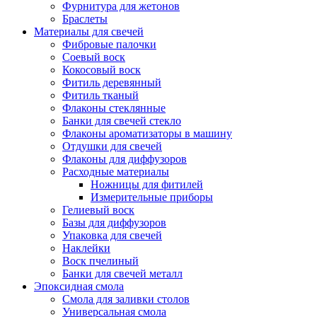
Фурнитура для жетонов
Браслеты
Материалы для свечей
Фибровые палочки
Соевый воск
Кокосовый воск
Фитиль деревянный
Фитиль тканый
Флаконы стеклянные
Банки для свечей стекло
Флаконы ароматизаторы в машину
Отдушки для свечей
Флаконы для диффузоров
Расходные материалы
Ножницы для фитилей
Измерительные приборы
Гелиевый воск
Базы для диффузоров
Упаковка для свечей
Наклейки
Воск пчелиный
Банки для свечей металл
Эпоксидная смола
Смола для заливки столов
Универсальная смола