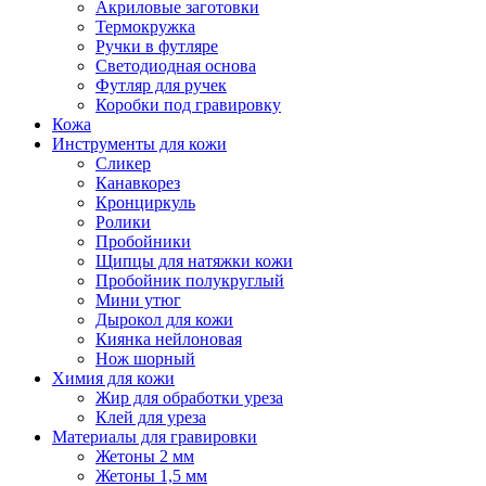
Акриловые заготовки
Термокружка
Ручки в футляре
Светодиодная основа
Футляр для ручек
Коробки под гравировку
Кожа
Инструменты для кожи
Сликер
Канавкорез
Кронциркуль
Ролики
Пробойники
Щипцы для натяжки кожи
Пробойник полукруглый
Мини утюг
Дырокол для кожи
Киянка нейлоновая
Нож шорный
Химия для кожи
Жир для обработки уреза
Клей для уреза
Материалы для гравировки
Жетоны 2 мм
Жетоны 1,5 мм