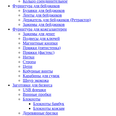
Кольцо соендинительное
Фурнитура для бейджиков
Булавки для бейджиков
Ленты для бейджиков
Держатель для бейджиков (Ретрактор)
Зажимы для бейджиков
Фурнитура для кожгалантереи
Зажимы для денег
Подвесы для ключей
Магнитные кнопки
Пряжки (пятистенка)
Пряжки (фастекс)
Нитки
Стропа
Цепи
Кобурные винты
Карабины для сумок
Шнур экокожа
Заготовки для бизнеса
USB флешки
Винные пробки
Блокноты
Блокноты бамбук
Блокноты кожзам
Деревянные брелки