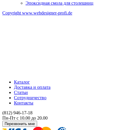
Эпоксидная смола для столешниц
Copyright www.webdesigner-profi.de
ИП ЯКОВЛЕВ КИРИЛЛ АЛЕКСАНДРОВИЧ
Номер счёта 40802810332000008916
ИНН 602508510731
Банк "САНКТ-ПЕТЕРБУРГСКИЙ" АО "АЛЬФА-БАНК"
БИК 044030786
Корреспондентский счёт 30101810600000000786
Каталог
Доставка и оплата
Статьи
Сотрудничество
Контакты
(812) 946-17-18
Пн-Пт с 10.00 до 20.00
Перезвонить мне