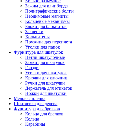
Кольцо разъемное
Зажим для клипборда
Полиграфические болты
Неодимовые магниты
Кольцевые механизмы
Блоки для блокнотов
Заклепки
Хольнитены
Пружина для переплета
Уголки для папок
Фурнитура для шкатулок
Петли шкатулочные
Замки для шкатулок
Гвозди
Уголки для шкатулок
Крючки для ключниц
Ручки для шкатулки
Держатель для этикеток
Ножки для шкатулки
Меловая пленка
Шпатлевка для дерева
Фурнитура для брелков
Кольца для брелков
Кольца
Карабины