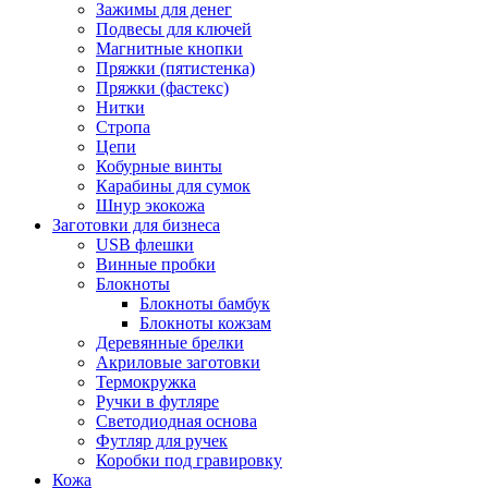
Зажимы для денег
Подвесы для ключей
Магнитные кнопки
Пряжки (пятистенка)
Пряжки (фастекс)
Нитки
Стропа
Цепи
Кобурные винты
Карабины для сумок
Шнур экокожа
Заготовки для бизнеса
USB флешки
Винные пробки
Блокноты
Блокноты бамбук
Блокноты кожзам
Деревянные брелки
Акриловые заготовки
Термокружка
Ручки в футляре
Светодиодная основа
Футляр для ручек
Коробки под гравировку
Кожа