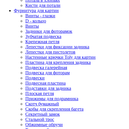
Поталь в хлопьях
Кисти для потали
Фурнитура для картин
Винты - глазки
D - кольцо
Винты
Задники для фоторамок
Зубчатая подвеска
Крепежная петля
Лепестки для фиксации задника
Лепестки для пистолетов
Настенные крючки Toly для картин
Пластина для крепления задника
Подвеска галерейная
Подвеска для фоторам
Подвески
Подвесная пластина
Подставки для задника
Плоская петля
Прижимы для подрамника
Скотч бумажный
Скобы для скрепления багета
Секретный замок
Стальной трос
Обжимные обручи