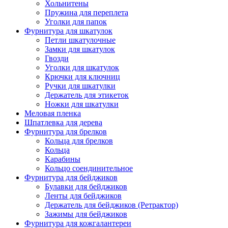
Хольнитены
Пружина для переплета
Уголки для папок
Фурнитура для шкатулок
Петли шкатулочные
Замки для шкатулок
Гвозди
Уголки для шкатулок
Крючки для ключниц
Ручки для шкатулки
Держатель для этикеток
Ножки для шкатулки
Меловая пленка
Шпатлевка для дерева
Фурнитура для брелков
Кольца для брелков
Кольца
Карабины
Кольцо соендинительное
Фурнитура для бейджиков
Булавки для бейджиков
Ленты для бейджиков
Держатель для бейджиков (Ретрактор)
Зажимы для бейджиков
Фурнитура для кожгалантереи