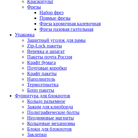
Краскопульт
Фрезы
Набор фрез
Прямые фрезы
Фреза кромочная калевочная
Фреза пазовая галтельная
Упаковка
Защитный уголок для рамы
Zip-Lock пакеты
Веревка и шпагат
Пакеты почта Россия
Крафт бумага
Почтовые коробки
Крафт пакеты
Наполнитель
Термоэтикетка
Бопп пакеты
Фурнитура для блокнотов
Кольцо разъемное
Зажим для клипборда
Полиграфические болты
Неодимовые магниты
Кольцевые механизмы
Блоки для блокнотов
Заклепки