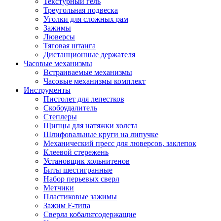
Текстурный гель
Треугольная подвеска
Уголки для сложных рам
Зажимы
Люверсы
Тяговая штанга
Дистанционные держателя
Часовые механизмы
Встраиваемые механизмы
Часовые механизмы комплект
Инструменты
Пистолет для лепестков
Скобоудалитель
Степлеры
Щипцы для натяжки холста
Шлифовальные круги на липучке
Механический пресс для люверсов, заклепок
Клеевой стережень
Установщик хольнитенов
Биты шестигранные
Набор перьевых сверл
Метчики
Пластиковые зажимы
Зажим F-типа
Сверла кобальтсодержащие