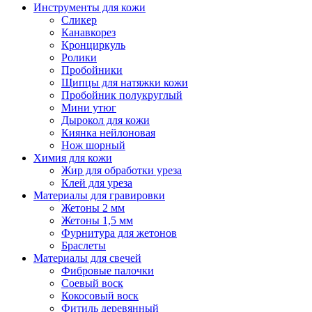
Инструменты для кожи
Сликер
Канавкорез
Кронциркуль
Ролики
Пробойники
Щипцы для натяжки кожи
Пробойник полукруглый
Мини утюг
Дырокол для кожи
Киянка нейлоновая
Нож шорный
Химия для кожи
Жир для обработки уреза
Клей для уреза
Материалы для гравировки
Жетоны 2 мм
Жетоны 1,5 мм
Фурнитура для жетонов
Браслеты
Материалы для свечей
Фибровые палочки
Соевый воск
Кокосовый воск
Фитиль деревянный