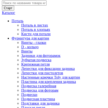
Каталог
Поталь
Поталь в листах
Поталь в хлопьях
Кисти для потали
Фурнитура для картин
Винты - глазки
D - кольцо
Винты
Задники для фоторамок
Зубчатая подвеска
Крепежная петля
Лепестки для фиксации задника
Лепестки для пистолетов
Настенные крючки Toly для картин
Пластина для крепления задника
Подвеска галерейная
Подвеска для фоторам
Подвески
Подвесная пластина
Подставки для задника
Плоская петля