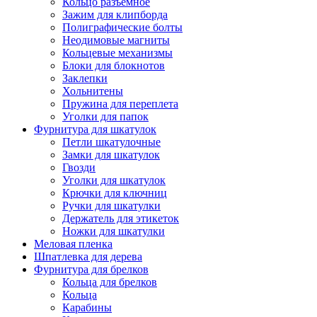
Кольцо разъемное
Зажим для клипборда
Полиграфические болты
Неодимовые магниты
Кольцевые механизмы
Блоки для блокнотов
Заклепки
Хольнитены
Пружина для переплета
Уголки для папок
Фурнитура для шкатулок
Петли шкатулочные
Замки для шкатулок
Гвозди
Уголки для шкатулок
Крючки для ключниц
Ручки для шкатулки
Держатель для этикеток
Ножки для шкатулки
Меловая пленка
Шпатлевка для дерева
Фурнитура для брелков
Кольца для брелков
Кольца
Карабины