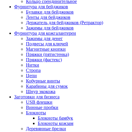
Кольцо соендинительное
Фурнитура для бейджиков
Булавки для бейджиков
Ленты для бейджиков
Держатель для бейджиков (Ретрактор)
Зажимы для бейджиков
Фурнитура для кожгалантереи
Зажимы для денег
Подвесы для ключей
Магнитные кнопки
Пряжки (пятистенка)
Пряжки (фастекс)
Нитки
Стропа
Цепи
Кобурные винты
Карабины для сумок
Шнур экокожа
Заготовки для бизнеса
USB флешки
Винные пробки
Блокноты
Блокноты бамбук
Блокноты кожзам
Деревянные брелки