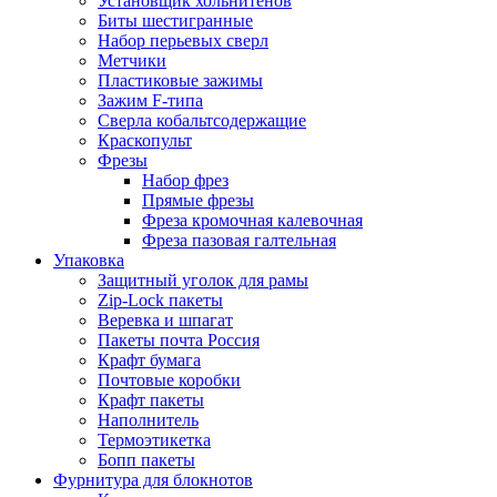
Установщик хольнитенов
Биты шестигранные
Набор перьевых сверл
Метчики
Пластиковые зажимы
Зажим F-типа
Сверла кобальтсодержащие
Краскопульт
Фрезы
Набор фрез
Прямые фрезы
Фреза кромочная калевочная
Фреза пазовая галтельная
Упаковка
Защитный уголок для рамы
Zip-Lock пакеты
Веревка и шпагат
Пакеты почта Россия
Крафт бумага
Почтовые коробки
Крафт пакеты
Наполнитель
Термоэтикетка
Бопп пакеты
Фурнитура для блокнотов