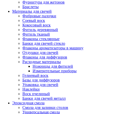
Фурнитура для жетонов
Браслеты
Материалы для свечей
Фибровые палочки
Соевый воск
Кокосовый воск
Фитиль деревянный
Фитиль тканый
Флаконы стеклянные
Банки для свечей стекло
Флаконы ароматизаторы в машину
Отдушки для свечей
Флаконы для диффузоров
Расходные материалы
Ножницы для фитилей
Измерительные приборы
Гелиевый воск
Базы для диффузоров
Упаковка для свечей
Наклейки
Воск пчелиный
Банки для свечей металл
Эпоксидная смола
Смола для заливки столов
Универсальная смола