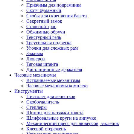
Прижимы для подрамника
Скотч бумажный
Скобы для скрепления багета
Секретный замок
Стальной трос
Обжимные обручи
Текстурный гель
Треугольная подвеска
Уголки для сложных рам
Зажимы
Люверсы
Тяговая штанга
Дистанционные держателя
Часовые механизмы
Встраиваемые механизмы
Часовые механизмы комплект
Инструменты
Пистолет для лепестков
Скобоудалитель
Степлеры
Щипцы для натяжки холста
Шлифовальные круги на липучке
Механический пресс для люверсов, заклепок
Клеевой стережень