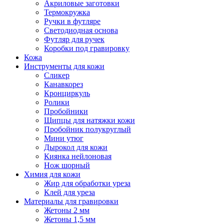
Акриловые заготовки
Термокружка
Ручки в футляре
Светодиодная основа
Футляр для ручек
Коробки под гравировку
Кожа
Инструменты для кожи
Сликер
Канавкорез
Кронциркуль
Ролики
Пробойники
Щипцы для натяжки кожи
Пробойник полукруглый
Мини утюг
Дырокол для кожи
Киянка нейлоновая
Нож шорный
Химия для кожи
Жир для обработки уреза
Клей для уреза
Материалы для гравировки
Жетоны 2 мм
Жетоны 1,5 мм