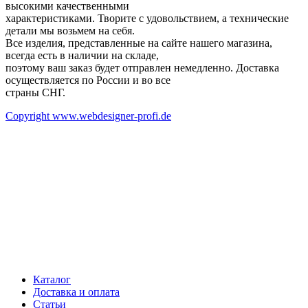
высокими качественными
характеристиками. Творите с удовольствием, а технические
детали мы возьмем на себя.
Все изделия, представленные на сайте нашего магазина,
всегда есть в наличии на складе,
поэтому ваш заказ будет отправлен немедленно. Доставка
осуществляется по России и во все
страны СНГ.
Copyright www.webdesigner-profi.de
ИП ЯКОВЛЕВ КИРИЛЛ АЛЕКСАНДРОВИЧ
Номер счёта 40802810332000008916
ИНН 602508510731
Банк "САНКТ-ПЕТЕРБУРГСКИЙ" АО "АЛЬФА-БАНК"
БИК 044030786
Корреспондентский счёт 30101810600000000786
Каталог
Доставка и оплата
Статьи